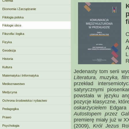
Chemia
Ekonomia i Zarządzanie
p
Filologia polska
f
Filologie obce
C
Filozofia i logika
A
Fizyka
A
Geodezja
L
Historia
R
Kultura
Jedenasty tom serii wy
Matematyka i Informatyka
Literatura, muzyka, fil
przekład intersemiot
Medioznawstwo
satyrycznymi piosenk
Medycyna
powstała w języku an
Ochrona środowiska i rybactwo
pozycje klasyczne, któr
oskarżycielem
Edgara 
Pedagogika
Autostopem przez Gal
Prawo
premierę miały już w X
(2009),
Król Jezus
Rob
Psychologia