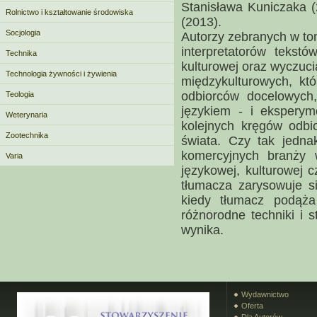
Stanisława Kuniczaka 
Rolnictwo i kształtowanie środowiska
(2013).
Socjologia
Autorzy zebranych w tom
interpretatorów tekstó
Technika
kulturowej oraz wyczuc
Technologia żywności i żywienia
międzykulturowych, któ
odbiorców docelowych,
Teologia
językiem - i ekspery
Weterynaria
kolejnych kręgów odbio
Zootechnika
świata. Czy tak jednak
komercyjnych branży 
Varia
językowej, kulturowej c
tłumacza zarysowuje s
kiedy tłumacz podąża
różnorodne techniki i s
wynika.
Partnerzy
Mapa strony
Wydawnictwo
Oferta