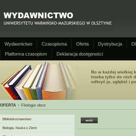
Wydawnictwo
Czasopisma
Oferta
Dystrybucja
Dl
Platforma czasopism
Deklaracja dostępności
Bo w każdej wielkiej k
trzeba tylko do nich d
odkryć je, zgłębić i p
OFERTA
Filologie obce
Bibliotekoznawstwo
wróć
Biologia. Nauka o Ziemi